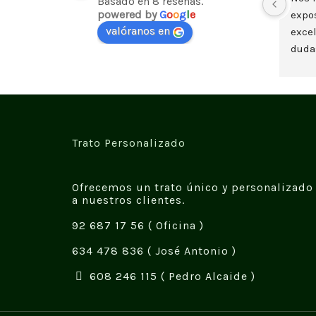
Basado en 8 reseñas.
powered by
G
o
o
g
l
e
expos
valóranos en
excel
dudas
casa
plan
Trato Personalizado
Ofrecemos un trato único y personalizado
a nuestros clientes.
92 687 17 56
( Oficina )
634 478 836
( José Antonio )
608 246 115
( Pedro Alcaide )