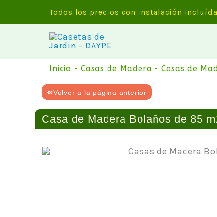
Ir
Todos los precios con instalación incluíd
al
contenido
Inicio
Casas de Madera
Casas de Ma
Volver a la página anterior
Casa de Madera Bolaños de 85 m2