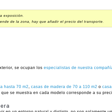
ra exposición.
ende de la zona, hay que añadir el precio del transporte.
xterior, se ocupan los
especialistas de nuestra compañí
a hasta 70 m2
,
casas de madera de 70 a 110 m2
o
casa
te que se muestra en cada modelo corresponde a su precio
dera
r en un entorno natural y distinto, no son solamente u