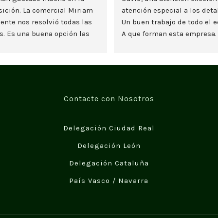
ición. La comercial Miriam 
atención especial a los detal
ente nos resolvió todas las 
Un buen trabajo de todo el e
. Es una buena opción las 
A que forman esta empresa.
s de madera y nos lo estamos 
teando seriamente. Un saludo
Contacte con Nosotros
Delegación Ciudad Real
Delegación León
Delegación Cataluña
País Vasco / Navarra