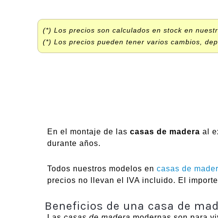
(*) Los precios son calculados en stock en nuest
(*) Los precios pueden tener varios cambios, dep
En el montaje de las
casas de madera
al e
durante años.
Todos nuestros modelos en
casas de mader
precios no llevan el IVA incluido. El impor
Beneficios de una casa de ma
Las
casas de madera
modernas son para vivi