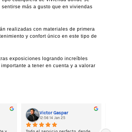
n sentirse más a gusto que en viviendas
tán realizadas con materiales de primera
tenimiento y confort único en este tipo de
ras exposiciones logrando increíbles
 importante a tener en cuenta y a valorar
Victor Gaspar
Tuk
12:56 14 Jan 25
11:3
e y 
Todo el servicio perfecto, desde 