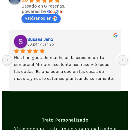
5.0
Basado en 8 reseñas.
powered by
G
o
o
g
l
e
valóranos en
Susana Jano
09:24 17 Jan 25
Nos han gustado mucho en la exposición. La 
comercial Miriam excelente nos resolvió todas 
las dudas. Es una buena opción las casas de 
madera y nos lo estamos planteando seriamente. 
Un saludo
Trato Personalizado
Ofrecemos un trato único y personalizado a