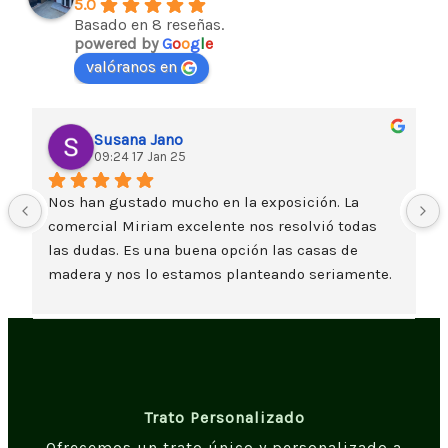
5.0
Basado en 8 reseñas.
powered by
G
o
o
g
l
e
valóranos en
Susana Jano
09:24 17 Jan 25
Nos han gustado mucho en la exposición. La 
comercial Miriam excelente nos resolvió todas 
las dudas. Es una buena opción las casas de 
madera y nos lo estamos planteando seriamente. 
Un saludo
Trato Personalizado
Ofrecemos un trato único y personalizado a