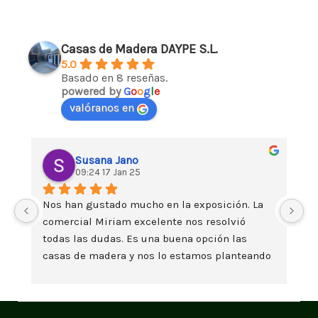
Casas de Madera DAYPE S.L.
5.0
Basado en 8 reseñas.
powered by
G
o
o
g
l
e
valóranos en
Susana Jano
09:24 17 Jan 25
Nos han gustado mucho en la exposición. La 
Da
comercial Miriam excelente nos resolvió 
es
todas las dudas. Es una buena opción las 
t
casas de madera y nos lo estamos planteando 
seriamente. Un saludo