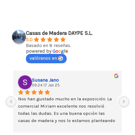
Casas de Madera DAYPE S.L.
5.0
Basado en 8 reseñas.
powered by
G
o
o
g
l
e
valóranos en
Susana Jano
09:24 17 Jan 25
Nos han gustado mucho en la exposición. La 
Da
comercial Miriam excelente nos resolvió 
es
todas las dudas. Es una buena opción las 
t
casas de madera y nos lo estamos planteando 
seriamente. Un saludo