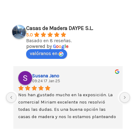
Casas de Madera DAYPE S.L.
5.0
Basado en 8 reseñas.
powered by
G
o
o
g
l
e
valóranos en
Susana Jano
09:24 17 Jan 25
Nos han gustado mucho en la exposición. La 
Da
comercial Miriam excelente nos resolvió 
es
todas las dudas. Es una buena opción las 
t
casas de madera y nos lo estamos planteando 
seriamente. Un saludo