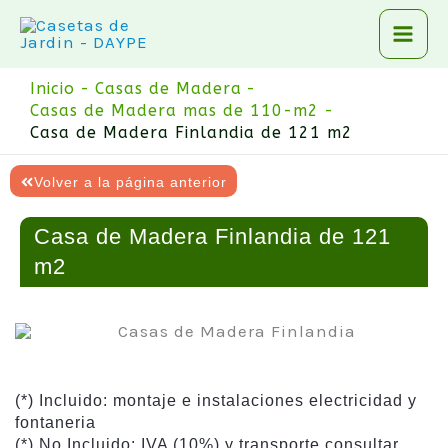
Ir
al
contenido
Inicio
Casas de Madera
Casas de Madera mas de 110-m2
Casa de Madera Finlandia de 121 m2
Volver a la página anterior
Casa de Madera Finlandia de 121
m2
(*) Incluido: montaje e instalaciones electricidad y
fontaneria
(*) No Incluido: IVA (10%) y transporte consultar