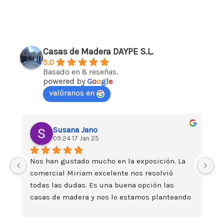
Casas de Madera DAYPE S.L.
5.0
Basado en 8 reseñas.
powered by
G
o
o
g
l
e
valóranos en
Susana Jano
09:24 17 Jan 25
Nos han gustado mucho en la exposición. La 
Da
comercial Miriam excelente nos resolvió 
es
todas las dudas. Es una buena opción las 
t
casas de madera y nos lo estamos planteando 
seriamente. Un saludo