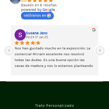
5.0
Basado en 8 reseñas.
powered by
G
o
o
g
l
e
valóranos en
Susana Jano
09:24 17 Jan 25
Nos han gustado mucho en la exposición. La 
Da
comercial Miriam excelente nos resolvió 
es
todas las dudas. Es una buena opción las 
t
casas de madera y nos lo estamos planteando 
seriamente. Un saludo
Trato Personalizado