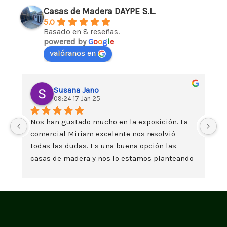
Casas de Madera DAYPE S.L.
5.0
Basado en 8 reseñas.
powered by
G
o
o
g
l
e
valóranos en
Susana Jano
09:24 17 Jan 25
Nos han gustado mucho en la exposición. La 
Da
comercial Miriam excelente nos resolvió 
es
todas las dudas. Es una buena opción las 
t
casas de madera y nos lo estamos planteando 
seriamente. Un saludo