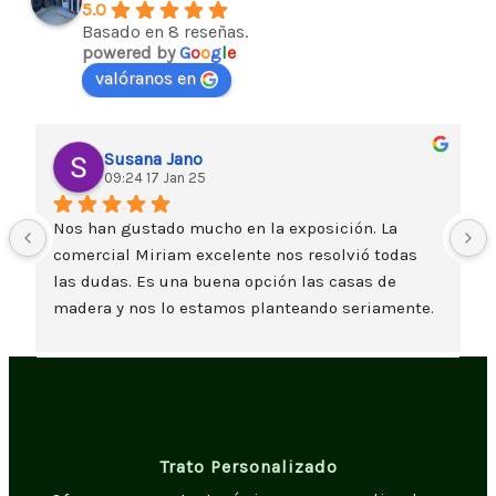
5.0
Basado en 8 reseñas.
powered by
G
o
o
g
l
e
valóranos en
Susana Jano
09:24 17 Jan 25
Nos han gustado mucho en la exposición. La 
comercial Miriam excelente nos resolvió todas 
las dudas. Es una buena opción las casas de 
madera y nos lo estamos planteando seriamente. 
Un saludo
Trato Personalizado