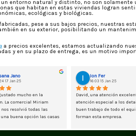
un entorno natural y distinto, no son solamente 
personas que habitan en estas viviendas logran sen
nómicas, ecológicas y biológicas.
abricadas, pese a sus bajos precios, nuestras est
ambién en su exterior, posibilitando un mantenim
a
a precios excelentes, estamos actualizando nues
das y en su plazo de entrega, es un motivo import
sana Jano
Ion Fer
24 17 Jan 25
16:03 15 Jan 25
ustado mucho en la 
David, una atención excelent
n. La comercial Miriam 
atención especial a los detal
 nos resolvió todas las 
buen trabajo de todo el equi
 una buena opción las casas 
forman esta empresa.
 y nos lo estamos 
o seriamente. Un saludo