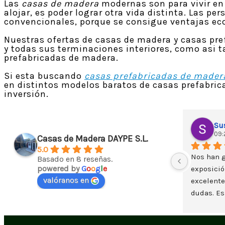
Las
casas de madera
modernas son para vivir en 
alojar, es poder lograr otra vida distinta. Las 
convencionales, porque se consigue ventajas eco
Nuestras ofertas de casas de madera y casas pref
y todas sus terminaciones interiores, como asi t
prefabricadas de madera.
Si esta buscando
casas prefabricadas de mader
en distintos modelos baratos de casas prefabrica
inversión.
Su
09:
Casas de Madera DAYPE S.L.
5.0
Nos han g
Basado en 8 reseñas.
powered by
G
o
o
g
l
e
exposició
valóranos en
excelente
dudas. Es
de madera
planteand