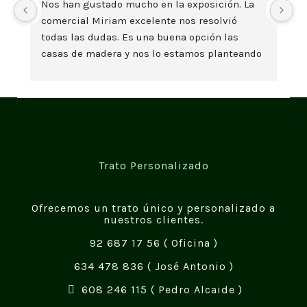
Nos han gustado mucho en la exposición. La 
Da
comercial Miriam excelente nos resolvió 
es
todas las dudas. Es una buena opción las 
t
casas de madera y nos lo estamos planteando 
seriamente. Un saludo
Trato Personalizado
Ofrecemos un trato único y personalizado a
nuestros clientes.
92 687 17 56
( Oficina )
634 478 836
( José Antonio )
608 246 115
( Pedro Alcaide )