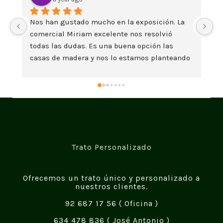
David, una atención excelente y atención 
To
especial a los detalles. Un buen trabajo de 
in
todo el equipo A que forman esta empresa.
ha
o 
La
Trato Personalizado
Ofrecemos un trato único y personalizado a
nuestros clientes.
92 687 17 56
( Oficina )
634 478 836
( José Antonio )