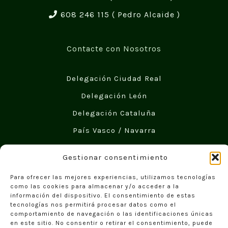
608 246 115
( Pedro Alcaide )
Contacte con Nosotros
Delegación Ciudad Real
Delegación León
Delegación Cataluña
País Vasco / Navarra
Gestionar consentimiento
Redes Sociales
Para ofrecer las mejores experiencias, utilizamos tecnologías
como las cookies para almacenar y/o acceder a la
información del dispositivo. El consentimiento de estas
Casas de Madera Económicas
tecnologías nos permitirá procesar datos como el
comportamiento de navegación o las identificaciones únicas
en este sitio. No consentir o retirar el consentimiento, puede
Casas de Madera Daype