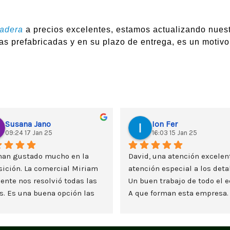
madera
a precios excelentes, estamos actualizando nuest
as prefabricadas y en su plazo de entrega, es un motivo
Susana Jano
Ion Fer
09:24 17 Jan 25
16:03 15 Jan 25
han gustado mucho en la 
David, una atención excelent
ición. La comercial Miriam 
atención especial a los detal
ente nos resolvió todas las 
Un buen trabajo de todo el e
. Es una buena opción las 
A que forman esta empresa.
s de madera y nos lo estamos 
teando seriamente. Un saludo