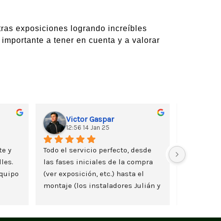
ras exposiciones logrando increíbles
 importante a tener en cuenta y a valorar
Victor Gaspar
Tuk
12:56 14 Jan 25
11:3
e y 
Todo el servicio perfecto, desde 
les. 
las fases iniciales de la compra 
quipo 
(ver exposición, etc.) hasta el 
montaje (los instaladores Julián y 
Lazaro son geniales).