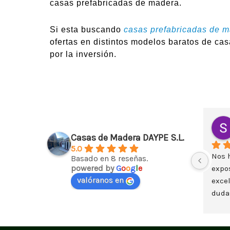
casas prefabricadas de madera.
Si esta buscando
casas prefabricadas de 
ofertas en distintos modelos baratos de cas
por la inversión.
Casas de Madera DAYPE S.L.
5.0
Nos 
Basado en 8 reseñas.
powered by
G
o
o
g
l
e
expos
valóranos en
excel
dudas
casa
plan