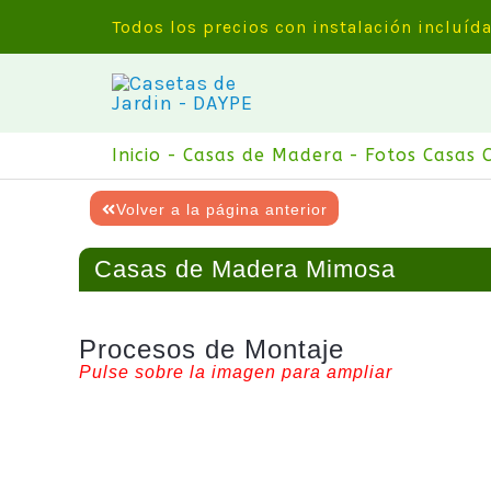
Ir
Todos los precios con instalación incluíd
al
contenido
Inicio
Casas de Madera
Fotos Casas 
Volver a la página anterior
Casas de Madera Mimosa
Procesos de Montaje
Pulse sobre la imagen para ampliar