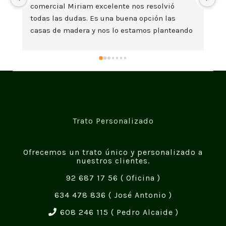
comercial Miriam excelente nos resolvió 
es
todas las dudas. Es una buena opción las 
t
casas de madera y nos lo estamos planteando 
seriamente. Un saludo
Trato Personalizado
Ofrecemos un trato único y personalizado a
nuestros clientes.
92 687 17 56
( Oficina )
634 478 836
( José Antonio )
608 246 115
( Pedro Alcaide )