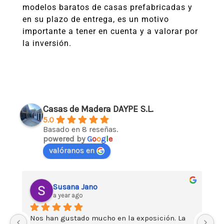
modelos baratos de casas prefabricadas y
en su plazo de entrega, es un motivo
importante a tener en cuenta y a valorar por
la inversión.
Casas de Madera DAYPE S.L.
5.0
Basado en 8 reseñas.
powered by
G
o
o
g
l
e
valóranos en
Susana Jano
a year ago
Nos han gustado mucho en la exposición. La 
Da