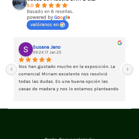
5.0
Basado en 8 reseñas.
powered by
G
o
o
g
l
e
valóranos en
Susana Jano
09:24 17 Jan 25
Nos han gustado mucho en la exposición. La 
Da
comercial Miriam excelente nos resolvió 
es
todas las dudas. Es una buena opción las 
t
casas de madera y nos lo estamos planteando 
seriamente. Un saludo