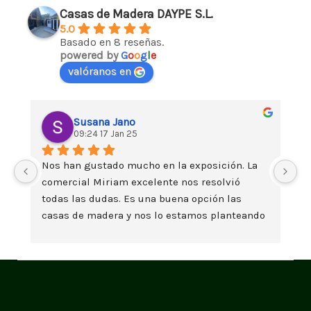
Casas de Madera DAYPE S.L.
5.0
Basado en 8 reseñas.
powered by
G
o
o
g
l
e
valóranos en
Susana Jano
09:24 17 Jan 25
Nos han gustado mucho en la exposición. La 
Da
comercial Miriam excelente nos resolvió 
es
todas las dudas. Es una buena opción las 
t
casas de madera y nos lo estamos planteando 
seriamente. Un saludo