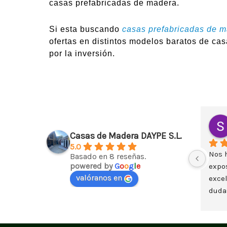
casas prefabricadas de madera.
Si esta buscando
casas prefabricadas de 
ofertas en distintos modelos baratos de cas
por la inversión.
Casas de Madera DAYPE S.L.
5.0
Nos 
Basado en 8 reseñas.
powered by
G
o
o
g
l
e
expos
valóranos en
excel
dudas
casa
plan