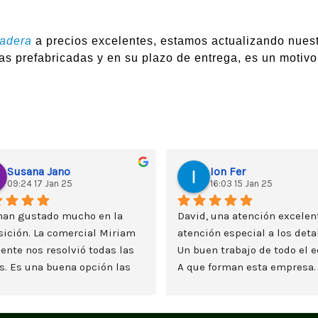
madera
a precios excelentes, estamos actualizando nuest
as prefabricadas y en su plazo de entrega, es un motivo
Susana Jano
Ion Fer
09:24 17 Jan 25
16:03 15 Jan 25
han gustado mucho en la 
David, una atención excelent
ición. La comercial Miriam 
atención especial a los detal
ente nos resolvió todas las 
Un buen trabajo de todo el e
. Es una buena opción las 
A que forman esta empresa.
s de madera y nos lo estamos 
teando seriamente. Un saludo