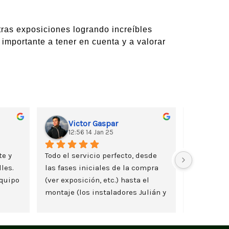
ras exposiciones logrando increíbles
 importante a tener en cuenta y a valorar
Victor Gaspar
Tuk
12:56 14 Jan 25
11:3
e y 
Todo el servicio perfecto, desde 
les. 
las fases iniciales de la compra 
quipo 
(ver exposición, etc.) hasta el 
montaje (los instaladores Julián y 
Lazaro son geniales).